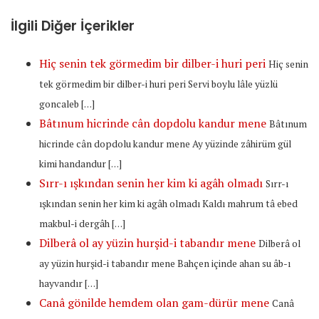
İlgili Diğer İçerikler
Hiç senin tek görmedim bir dilber-i huri peri
Hiç senin
tek görmedim bir dilber-i huri peri Servi boylu lâle yüzlü
goncaleb […]
Bâtınum hicrinde cân dopdolu kandur mene
Bâtınum
hicrinde cân dopdolu kandur mene Ay yüzinde zâhirüm gül
kimi handandur […]
Sırr-ı ışkından senin her kim ki agâh olmadı
Sırr-ı
ışkından senin her kim ki agâh olmadı Kaldı mahrum tâ ebed
makbul-i dergâh […]
Dilberâ ol ay yüzin hurşid-i tabandır mene
Dilberâ ol
ay yüzin hurşid-i tabandır mene Bahçen içinde ahan su âb-ı
hayvandır […]
Canâ gönilde hemdem olan gam-dürür mene
Canâ