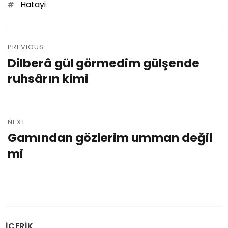
Tags
Hatayi
Post
PREVIOUS
navigation
Dilberâ gül görmedim gülşende
Previous
ruhsârın kimi
post:
NEXT
Gamından gözlerim umman değil
Next
mi
post:
İÇERİK