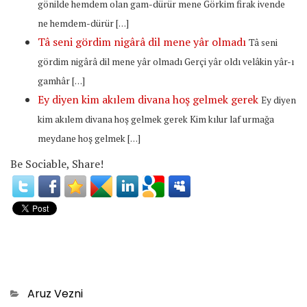
gönilde hemdem olan gam-dürür mene Görkim firak ivende
ne hemdem-dürür […]
Tâ seni gördim nigârâ dil mene yâr olmadı
Tâ seni
gördim nigârâ dil mene yâr olmadı Gerçi yâr oldı velâkin yâr-ı
gamhâr […]
Ey diyen kim akılem divana hoş gelmek gerek
Ey diyen
kim akılem divana hoş gelmek gerek Kim kılur laf urmağa
meydane hoş gelmek […]
Be Sociable, Share!
Categories
Aruz Vezni