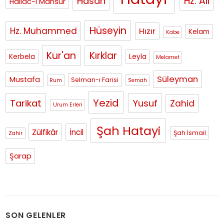
Hasan
Hz. Ali
Hallac-ı Mansur
Hüseyin
Hz. Muhammed
Hızır
Kelam
Kabe
Kur'an
Kırklar
Kerbela
Leyla
Melamet
Süleyman
Mustafa
Selman-ı Farisi
Rum
Semah
Yezid
Tarikat
Yusuf
Zahid
Urum Erleri
Şah Hatayi
Zülfikâr
İncil
Şah İsmail
Zahir
Şarap
SON GELENLER