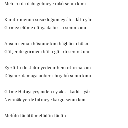
Meh-ru da dahi gelmeye nikû senin kimi
Kandır menim susuzluğum ey âb-ı lâl-i yâr
Girmez elüme dünyada bir su senin kimi
Ahsen cemali hüsnine kim bâğbân-ı hüsn
Gülşende görmedi büt-i gül-rû senin kimi
Ey zülf-i dost dünyededir hem oturma kim
Düşmez damağa anber-i hoş-bû senin kimi
Gitme Hatayi çeşmiden ey aks-i kadd-i yâr
Nemnâk yerde bitmeye kargu senin kimi
Mefûlü fâilâtü mefâilün fâilün