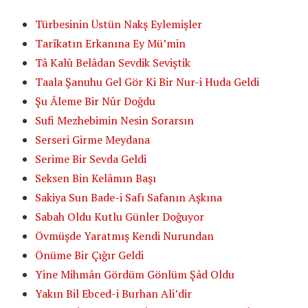
Türbesinin Üstün Nakş Eylemişler
Tarîkatın Erkanına Ey Mü’min
Tâ Kalû Belâdan Sevdik Seviştik
Taala Şanuhu Gel Gör Ki Bir Nur-i Huda Geldi
Şu Âleme Bir Nûr Doğdu
Sufi Mezhebimin Nesin Sorarsın
Serseri Girme Meydana
Serime Bir Sevda Geldi
Seksen Bin Kelâmın Başı
Sakiya Sun Bade-i Safı Safanın Aşkına
Sabah Oldu Kutlu Günler Doğuyor
Övmüşde Yaratmış Kendi Nurundan
Önüme Bir Çığır Geldi
Yine Mihmân Gördüm Gönlüm Şâd Oldu
Yakın Bil Ebced-i Burhan Ali’dir