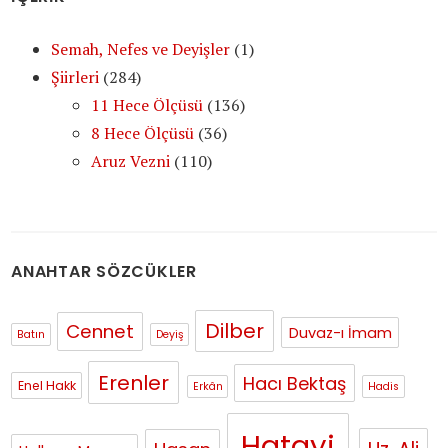
Semah, Nefes ve Deyişler
(1)
Şiirleri
(284)
11 Hece Ölçüsü
(136)
8 Hece Ölçüsü
(36)
Aruz Vezni
(110)
ANAHTAR SÖZCÜKLER
Dilber
Cennet
Duvaz-ı İmam
Batın
Deyiş
Erenler
Hacı Bektaş
Enel Hakk
Erkân
Hadis
Hatayi