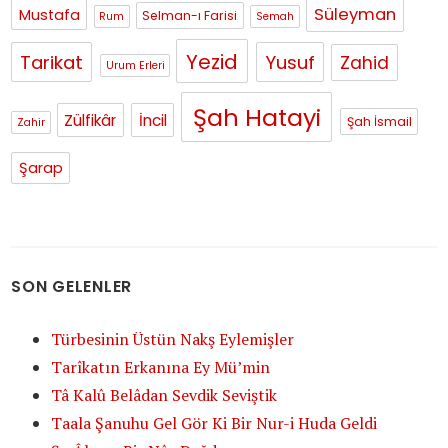
Süleyman
Mustafa
Selman-ı Farisi
Rum
Semah
Yezid
Tarikat
Yusuf
Zahid
Urum Erleri
Şah Hatayi
Zülfikâr
İncil
Şah İsmail
Zahir
Şarap
SON GELENLER
Türbesinin Üstün Nakş Eylemişler
Tarîkatın Erkanına Ey Mü’min
Tâ Kalû Belâdan Sevdik Seviştik
Taala Şanuhu Gel Gör Ki Bir Nur-i Huda Geldi