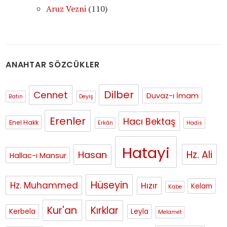
Aruz Vezni
(110)
ANAHTAR SÖZCÜKLER
Dilber
Cennet
Duvaz-ı İmam
Batın
Deyiş
Erenler
Hacı Bektaş
Enel Hakk
Erkân
Hadis
Hatayi
Hasan
Hz. Ali
Hallac-ı Mansur
Hüseyin
Hz. Muhammed
Hızır
Kelam
Kabe
Kur'an
Kırklar
Kerbela
Leyla
Melamet