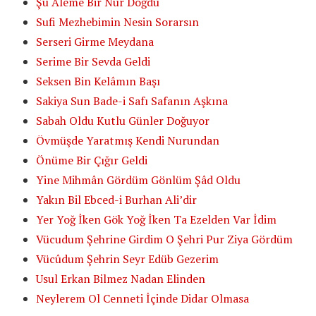
Şu Âleme Bir Nûr Doğdu
Sufi Mezhebimin Nesin Sorarsın
Serseri Girme Meydana
Serime Bir Sevda Geldi
Seksen Bin Kelâmın Başı
Sakiya Sun Bade-i Safı Safanın Aşkına
Sabah Oldu Kutlu Günler Doğuyor
Övmüşde Yaratmış Kendi Nurundan
Önüme Bir Çığır Geldi
Yine Mihmân Gördüm Gönlüm Şâd Oldu
Yakın Bil Ebced-i Burhan Ali’dir
Yer Yoğ İken Gök Yoğ İken Ta Ezelden Var İdim
Vücudum Şehrine Girdim O Şehri Pur Ziya Gördüm
Vücûdum Şehrin Seyr Edüb Gezerim
Usul Erkan Bilmez Nadan Elinden
Neylerem Ol Cenneti İçinde Didar Olmasa