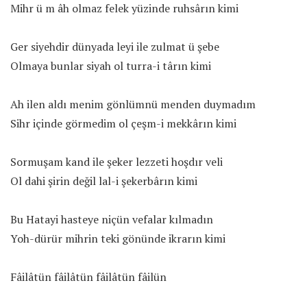
Mihr ü m âh olmaz felek yüzinde ruhsârın kimi
Ger siyehdir dünyada leyi ile zulmat ü şebe
Olmaya bunlar siyah ol turra-i târın kimi
Ah ilen aldı menim gönlümnü menden duymadım
Sihr içinde görmedim ol çeşm-i mekkârın kimi
Sormuşam kand ile şeker lezzeti hoşdır veli
Ol dahi şirin değil lal-i şekerbârın kimi
Bu Hatayi hasteye niçün vefalar kılmadın
Yoh-dürür mihrin teki gönünde ikrarın kimi
Fâilâtün fâilâtün fâilâtün fâilün