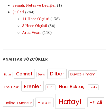
Semah, Nefes ve Deyişler
(1)
Şiirleri
(284)
11 Hece Ölçüsü
(136)
8 Hece Ölçüsü
(36)
Aruz Vezni
(110)
ANAHTAR SÖZCÜKLER
Dilber
Cennet
Duvaz-ı İmam
Batın
Deyiş
Erenler
Hacı Bektaş
Enel Hakk
Erkân
Hadis
Hatayi
Hasan
Hz. Ali
Hallac-ı Mansur