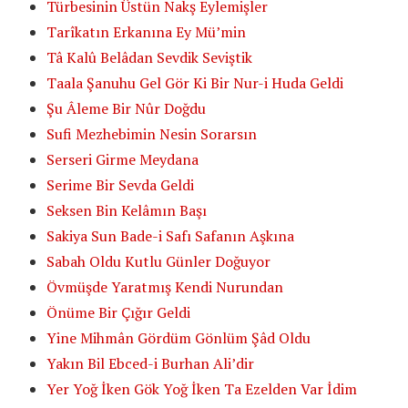
Türbesinin Üstün Nakş Eylemişler
Tarîkatın Erkanına Ey Mü’min
Tâ Kalû Belâdan Sevdik Seviştik
Taala Şanuhu Gel Gör Ki Bir Nur-i Huda Geldi
Şu Âleme Bir Nûr Doğdu
Sufi Mezhebimin Nesin Sorarsın
Serseri Girme Meydana
Serime Bir Sevda Geldi
Seksen Bin Kelâmın Başı
Sakiya Sun Bade-i Safı Safanın Aşkına
Sabah Oldu Kutlu Günler Doğuyor
Övmüşde Yaratmış Kendi Nurundan
Önüme Bir Çığır Geldi
Yine Mihmân Gördüm Gönlüm Şâd Oldu
Yakın Bil Ebced-i Burhan Ali’dir
Yer Yoğ İken Gök Yoğ İken Ta Ezelden Var İdim