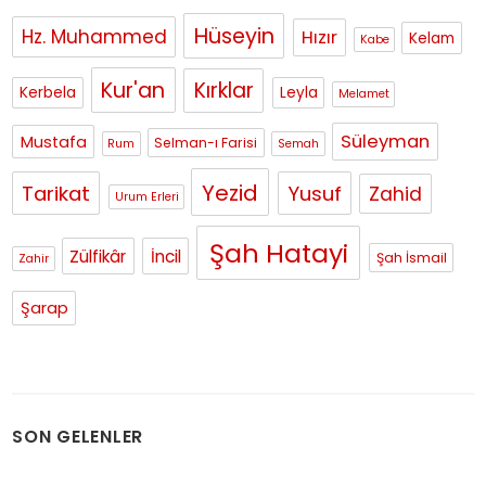
Hüseyin
Hz. Muhammed
Hızır
Kelam
Kabe
Kur'an
Kırklar
Kerbela
Leyla
Melamet
Süleyman
Mustafa
Selman-ı Farisi
Rum
Semah
Yezid
Tarikat
Yusuf
Zahid
Urum Erleri
Şah Hatayi
Zülfikâr
İncil
Şah İsmail
Zahir
Şarap
SON GELENLER