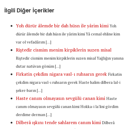
İlgili Diğer İçerikler
Yoh dürür âlemde bir dah hüsn ile yârim kimi
Yoh
dürür âlemde bir dah hüsn ile yârim kimi Yâ cemal ehline kim
var ol vefadârım […]
Riştedir cismim menim kirpiklerin suzen misal
Riştedir cismim menim kirpiklerin suzen misal Yağlığın yanına
dutar natüvan gönüm […]
Firkatin çekdim nigara vasl-ı ruhsarın gerek
Firkatin
çekdim nigara vasl-ı ruhsarın gerek Haste halim dilbera lal-i
şeker-barın […]
Haste canım olmayasın sevgülü canan kimi
Haste
canım olmayasın sevgülü canan kimi Hokka-i la'lini gördim
derdime derman […]
Dilberâ ışkını tende sahlarem canım kimi
Dilberâ