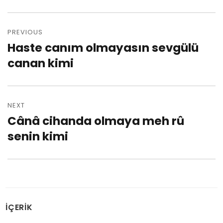
Post
PREVIOUS
navigation
Haste canım olmayasın sevgülü
Previous
canan kimi
post:
NEXT
Cânâ cihanda olmaya meh rû
Next
senin kimi
post:
İÇERİK