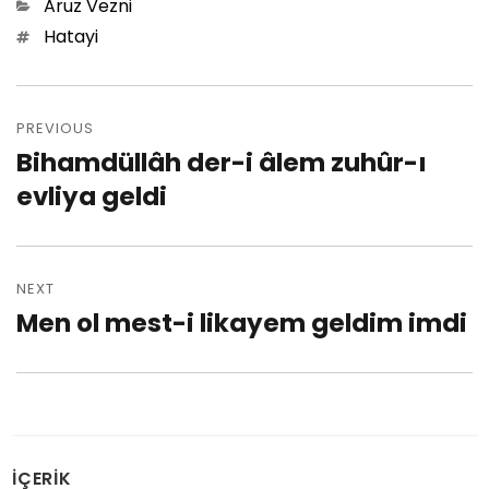
Categories
Aruz Vezni
Tags
Hatayi
Post
PREVIOUS
navigation
Bihamdüllâh der-i âlem zuhûr-ı
Previous
evliya geldi
post:
NEXT
Men ol mest-i likayem geldim imdi
Next
post:
İÇERİK