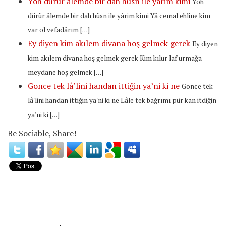
Yoh dürür âlemde bir dah hüsn ile yârim kimi
Yoh
dürür âlemde bir dah hüsn ile yârim kimi Yâ cemal ehline kim
var ol vefadârım […]
Ey diyen kim akılem divana hoş gelmek gerek
Ey diyen
kim akılem divana hoş gelmek gerek Kim kılur laf urmağa
meydane hoş gelmek […]
Gonce tek lâ’lini handan ittiğin ya’ni ki ne
Gonce tek
lâ'lini handan ittiğin ya'ni ki ne Lâle tek bağrımı pür kan itdiğin
ya'ni ki […]
Be Sociable, Share!