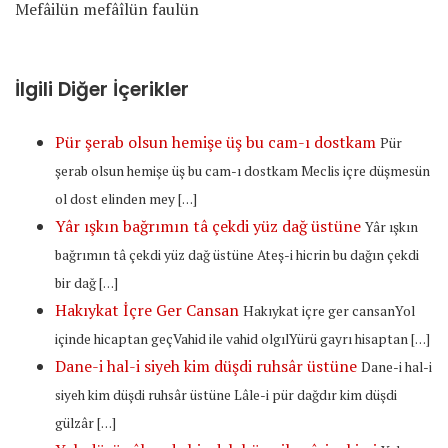
Mefâilün mefâîlün faulün
İlgili Diğer İçerikler
Pür şerab olsun hemişe üş bu cam-ı dostkam
Pür
şerab olsun hemişe üş bu cam-ı dostkam Meclis içre düşmesün
ol dost elinden mey […]
Yâr ışkın bağrımın tâ çekdi yüz dağ üstüne
Yâr ışkın
bağrımın tâ çekdi yüz dağ üstüne Ateş-i hicrin bu dağın çekdi
bir dağ […]
Hakıykat İçre Ger Cansan
Hakıykat içre ger cansanYol
içinde hicaptan geçVahid ile vahid olgılYürü gayrı hisaptan […]
Dane-i hal-i siyeh kim düşdi ruhsâr üstüne
Dane-i hal-i
siyeh kim düşdi ruhsâr üstüne Lâle-i pür dağdır kim düşdi
gülzâr […]