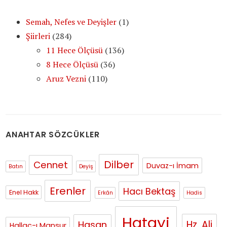
Semah, Nefes ve Deyişler
(1)
Şiirleri
(284)
11 Hece Ölçüsü
(136)
8 Hece Ölçüsü
(36)
Aruz Vezni
(110)
ANAHTAR SÖZCÜKLER
Dilber
Cennet
Duvaz-ı İmam
Batın
Deyiş
Erenler
Hacı Bektaş
Enel Hakk
Erkân
Hadis
Hatayi
Hasan
Hz. Ali
Hallac-ı Mansur