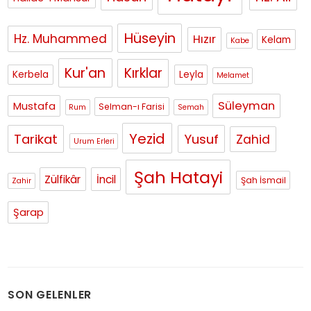
Hüseyin
Hz. Muhammed
Hızır
Kelam
Kabe
Kur'an
Kırklar
Kerbela
Leyla
Melamet
Süleyman
Mustafa
Selman-ı Farisi
Rum
Semah
Yezid
Tarikat
Yusuf
Zahid
Urum Erleri
Şah Hatayi
Zülfikâr
İncil
Şah İsmail
Zahir
Şarap
SON GELENLER