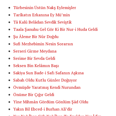
Türbesinin Üstün Nakş Eylemişler
Tarîkatın Erkanına Ey Mü’min
Tâ Kalû Belâdan Sevdik Seviştik
Taala Şanuhu Gel Gör Ki Bir Nur-i Huda Geldi
Şu Âleme Bir Nûr Doğdu
Sufi Mezhebimin Nesin Sorarsın
Serseri Girme Meydana
Serime Bir Sevda Geldi
Seksen Bin Kelâmın Başı
Sakiya Sun Bade-i Safı Safanın Aşkına
Sabah Oldu Kutlu Günler Doğuyor
Övmüşde Yaratmış Kendi Nurundan
Önüme Bir Çığır Geldi
Yine Mihmân Gördüm Gönlüm Şâd Oldu
Yakın Bil Ebced-i Burhan Ali’dir