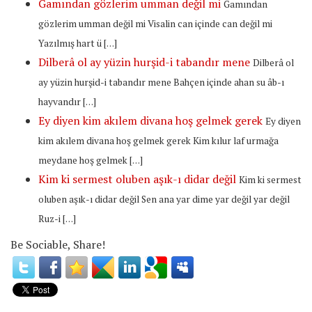
Gamından gözlerim umman değil mi
Gamından
gözlerim umman değil mi Visalin can içinde can değil mi
Yazılmış hart ü […]
Dilberâ ol ay yüzin hurşid-i tabandır mene
Dilberâ ol
ay yüzin hurşid-i tabandır mene Bahçen içinde ahan su âb-ı
hayvandır […]
Ey diyen kim akılem divana hoş gelmek gerek
Ey diyen
kim akılem divana hoş gelmek gerek Kim kılur laf urmağa
meydane hoş gelmek […]
Kim ki sermest oluben aşık-ı didar değil
Kim ki sermest
oluben aşık-ı didar değil Sen ana yar dime yar değil yar değil
Ruz-i […]
Be Sociable, Share!