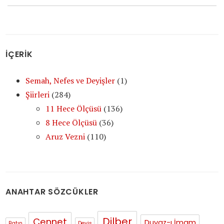
İÇERİK
Semah, Nefes ve Deyişler
(1)
Şiirleri
(284)
11 Hece Ölçüsü
(136)
8 Hece Ölçüsü
(36)
Aruz Vezni
(110)
ANAHTAR SÖZCÜKLER
Dilber
Cennet
Duvaz-ı İmam
Batın
Deyiş