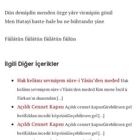
Dün demişdin menden özge yâre virmişsin gönil
Men Hatayi haste-hale bu ne bühtandır yine
Fâilâtûn fâilâtün fâilâtün fâilün
İlgili Diğer İçerikler
Hak kelâmı sevmişem sûre-i Yâsin’den meded
Hak
kelâmı sevmişem sûre-i Yâsin'den meded Kim mene İncil ü
Fürkan'ın duasından […]
Açıldı Cennet Kapısı
Açıldı cennet kapısıGirebilirsen gel
beriKıldan incedir köprüsüGeçebilirsen gel […]
Açıldı Cennet Kapısı
Açıldı cennet kapısıGirebilirsen gel
beriKıldan incedir köprüsüGeçebilirsen gel […]