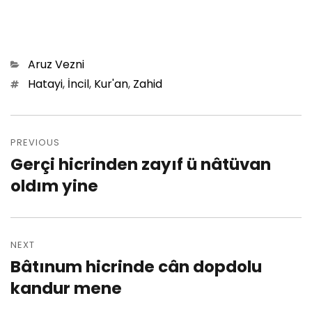
Categories
Aruz Vezni
Tags
Hatayi
,
İncil
,
Kur'an
,
Zahid
Post
PREVIOUS
navigation
Gerçi hicrinden zayıf ü nâtüvan
Previous
oldım yine
post:
NEXT
Bâtınum hicrinde cân dopdolu
Next
kandur mene
post: