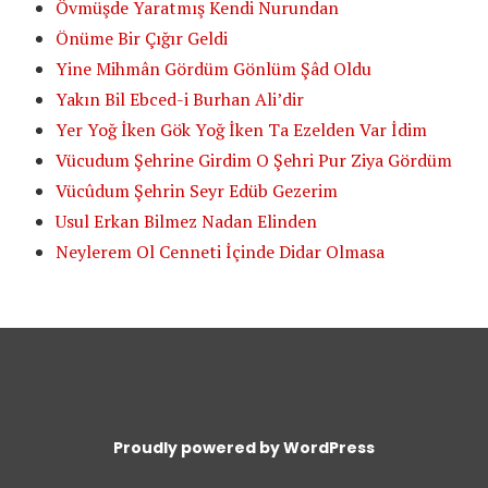
Övmüşde Yaratmış Kendi Nurundan
Önüme Bir Çığır Geldi
Yine Mihmân Gördüm Gönlüm Şâd Oldu
Yakın Bil Ebced-i Burhan Ali’dir
Yer Yoğ İken Gök Yoğ İken Ta Ezelden Var İdim
Vücudum Şehrine Girdim O Şehri Pur Ziya Gördüm
Vücûdum Şehrin Seyr Edüb Gezerim
Usul Erkan Bilmez Nadan Elinden
Neylerem Ol Cenneti İçinde Didar Olmasa
Proudly powered by WordPress