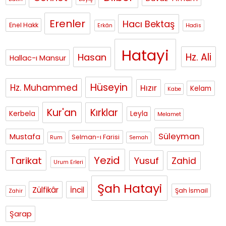
Erenler
Hacı Bektaş
Enel Hakk
Erkân
Hadis
Hatayi
Hasan
Hz. Ali
Hallac-ı Mansur
Hüseyin
Hz. Muhammed
Hızır
Kelam
Kabe
Kur'an
Kırklar
Kerbela
Leyla
Melamet
Süleyman
Mustafa
Selman-ı Farisi
Rum
Semah
Yezid
Tarikat
Yusuf
Zahid
Urum Erleri
Şah Hatayi
Zülfikâr
İncil
Şah İsmail
Zahir
Şarap