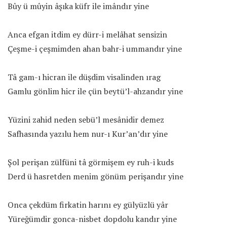
Bûy ü mûyin âşıka küfr ile imândır yine
Anca efgan itdim ey dürr-i melâhat sensizin
Çeşme-i çeşmimden ahan bahr-i ummandır yine
Tâ gam-ı hicran ile düşdim visalinden ırag
Gamlu gönlim hicr ile çün beytü’l-ahzandır yine
Yüzini zahid neden sebü’l mesânidir demez
Safhasında yazılu hem nur-ı Kur’an’dır yine
Şol perişan zülfüni tâ görmişem ey ruh-i kuds
Derd ü hasretden menim gönüm perişandır yine
Onca çekdüm firkatin harını ey gülyüzlü yâr
Yüreğümdir gonca-nisbet dopdolu kandır yine