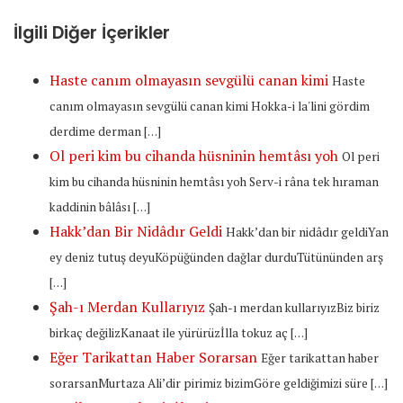
İlgili Diğer İçerikler
Haste canım olmayasın sevgülü canan kimi
Haste
canım olmayasın sevgülü canan kimi Hokka-i la'lini gördim
derdime derman […]
Ol peri kim bu cihanda hüsninin hemtâsı yoh
Ol peri
kim bu cihanda hüsninin hemtâsı yoh Serv-i râna tek hıraman
kaddinin bâlâsı […]
Hakk’dan Bir Nidâdır Geldi
Hakk’dan bir nidâdır geldiYan
ey deniz tutuş deyuKöpüğünden dağlar durduTütününden arş
[…]
Şah-ı Merdan Kullarıyız
Şah-ı merdan kullarıyızBiz biriz
birkaç değilizKanaat ile yürürüzİlla tokuz aç […]
Eğer Tarikattan Haber Sorarsan
Eğer tarikattan haber
sorarsanMurtaza Ali’dir pirimiz bizimGöre geldiğimizi süre […]