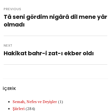
Post
PREVIOUS
navigation
Tâ seni gördim nigârâ dil mene yâr
Previous
olmadı
post:
NEXT
Hakikat bahr-i zat-ı ekber oldı
Next
post:
İÇERİK
Semah, Nefes ve Deyişler
(1)
Şiirleri
(284)