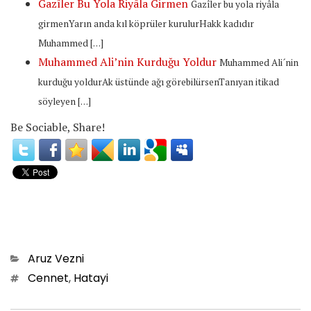
Gazîler Bu Yola Riyâla Girmen
Gazîler bu yola riyâla
girmenYarın anda kıl köprüler kurulurHakk kadıdır
Muhammed […]
Muhammed Ali’nin Kurduğu Yoldur
Muhammed Ali´nin
kurduğu yoldurAk üstünde ağı görebilürsenTanıyan itikad
söyleyen […]
Be Sociable, Share!
Categories
Aruz Vezni
Tags
Cennet
,
Hatayi