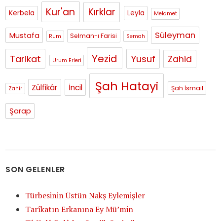
Kur'an
Kırklar
Kerbela
Leyla
Melamet
Süleyman
Mustafa
Selman-ı Farisi
Rum
Semah
Yezid
Tarikat
Yusuf
Zahid
Urum Erleri
Şah Hatayi
Zülfikâr
İncil
Şah İsmail
Zahir
Şarap
SON GELENLER
Türbesinin Üstün Nakş Eylemişler
Tarîkatın Erkanına Ey Mü’min