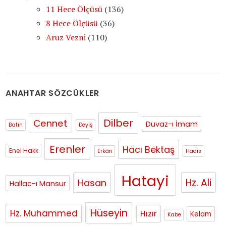
11 Hece Ölçüsü
(136)
8 Hece Ölçüsü
(36)
Aruz Vezni
(110)
ANAHTAR SÖZCÜKLER
Dilber
Cennet
Duvaz-ı İmam
Batın
Deyiş
Erenler
Hacı Bektaş
Enel Hakk
Erkân
Hadis
Hatayi
Hasan
Hz. Ali
Hallac-ı Mansur
Hüseyin
Hz. Muhammed
Hızır
Kelam
Kabe