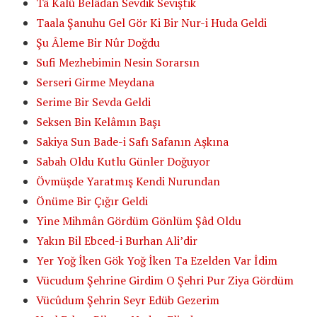
Tâ Kalû Belâdan Sevdik Seviştik
Taala Şanuhu Gel Gör Ki Bir Nur-i Huda Geldi
Şu Âleme Bir Nûr Doğdu
Sufi Mezhebimin Nesin Sorarsın
Serseri Girme Meydana
Serime Bir Sevda Geldi
Seksen Bin Kelâmın Başı
Sakiya Sun Bade-i Safı Safanın Aşkına
Sabah Oldu Kutlu Günler Doğuyor
Övmüşde Yaratmış Kendi Nurundan
Önüme Bir Çığır Geldi
Yine Mihmân Gördüm Gönlüm Şâd Oldu
Yakın Bil Ebced-i Burhan Ali’dir
Yer Yoğ İken Gök Yoğ İken Ta Ezelden Var İdim
Vücudum Şehrine Girdim O Şehri Pur Ziya Gördüm
Vücûdum Şehrin Seyr Edüb Gezerim