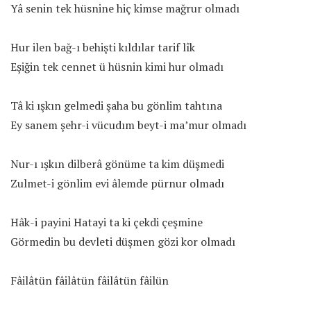
Yâ senin tek hüsnine hiç kimse mağrur olmadı
Hur ilen bağ-ı behişti kıldılar tarif lîk
Eşiğin tek cennet ü hüsnin kimi hur olmadı
Tâ ki ışkın gelmedi şaha bu gönlim tahtına
Ey sanem şehr-i vücudım beyt-i ma’mur olmadı
Nur-ı ışkın dilberâ gönüme ta kim düşmedi
Zulmet-i gönlim evi âlemde pürnur olmadı
Hâk-i payini Hatayi ta ki çekdi çeşmine
Görmedin bu devleti düşmen gözi kor olmadı
Fâilâtün fâilâtün fâilâtün fâilün