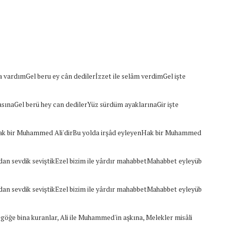
 vardımGel beru ey cân dedilerİzzet ile selâm verdimGel işte
asınaGel berü hey can dedilerYüz sürdüm ayaklarınaGir işte
ak bir Muhammed Ali'dirBu yolda irşâd eyleyenHak bir Muhammed
dan sevdik seviştikEzel bizim ile yârdır mahabbetMahabbet eyleyüb
dan sevdik seviştikEzel bizim ile yârdır mahabbetMahabbet eyleyüb
göğe bina kuranlar, Ali ile Muhammed'in aşkına, Melekler misâli