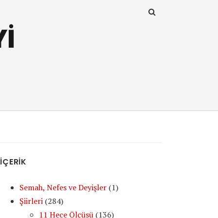
Yİ
İÇERİK
Semah, Nefes ve Deyişler
(1)
Şiirleri
(284)
11 Hece Ölçüsü
(136)