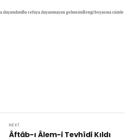
ına dayandımBu cefaya dayanmayan gelmesinRengi boyasına cümle
NEXT
Âftâb-ı Âlem-i Tevhîdi Kıldı
Next