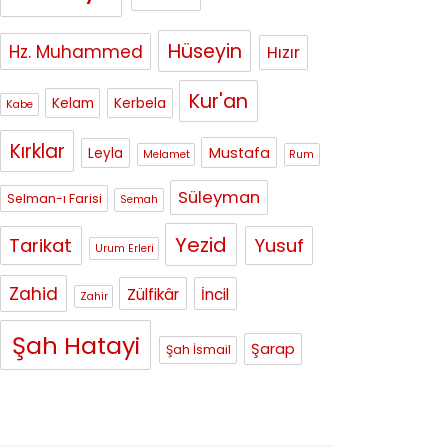
Hüseyin
Hz. Muhammed
Hızır
Kur'an
Kelam
Kerbela
Kabe
Kırklar
Mustafa
Leyla
Melamet
Rum
Süleyman
Selman-ı Farisi
Semah
Yezid
Tarikat
Yusuf
Urum Erleri
Zahid
Zülfikâr
İncil
Zahir
Şah Hatayi
Şarap
Şah İsmail