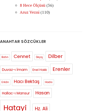
8 Hece Ölçüsü
(36)
Aruz Vezni
(110)
ANAHTAR SÖZCÜKLER
Dilber
Cennet
Batın
Deyiş
Erenler
Duvaz-ı İmam
Enel Hakk
Hacı Bektaş
Erkân
Hadis
Hasan
Hallac-ı Mansur
Hatayi
Hz. Ali