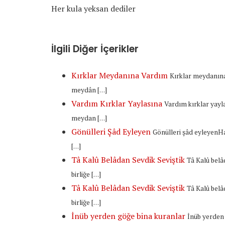
Her kula yeksan dediler
İlgili Diğer İçerikler
Kırklar Meydanına Vardım
Kırklar meydanına
meydân […]
Vardım Kırklar Yaylasına
Vardım kırklar yayl
meydan […]
Gönülleri Şâd Eyleyen
Gönülleri şâd eyleyenH
[…]
Tâ Kalû Belâdan Sevdik Seviştik
Tâ Kalû belâ
birliğe […]
Tâ Kalû Belâdan Sevdik Seviştik
Tâ Kalû belâ
birliğe […]
İnüb yerden göğe bina kuranlar
İnüb yerden 