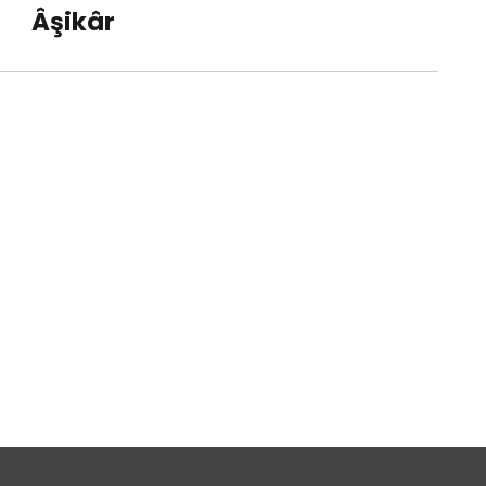
Âşikâr
post: