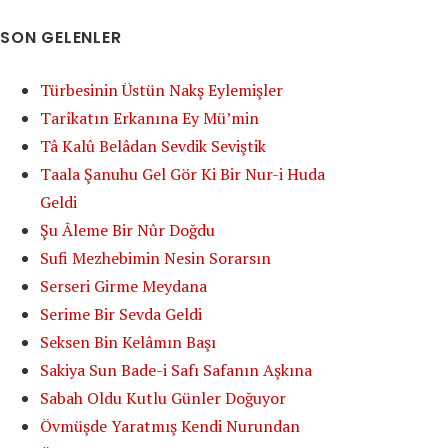
SON GELENLER
Türbesinin Üstün Nakş Eylemişler
Tarîkatın Erkanına Ey Mü’min
Tâ Kalû Belâdan Sevdik Seviştik
Taala Şanuhu Gel Gör Ki Bir Nur-i Huda
Geldi
Şu Âleme Bir Nûr Doğdu
Sufi Mezhebimin Nesin Sorarsın
Serseri Girme Meydana
Serime Bir Sevda Geldi
Seksen Bin Kelâmın Başı
Sakiya Sun Bade-i Safı Safanın Aşkına
Sabah Oldu Kutlu Günler Doğuyor
Övmüşde Yaratmış Kendi Nurundan