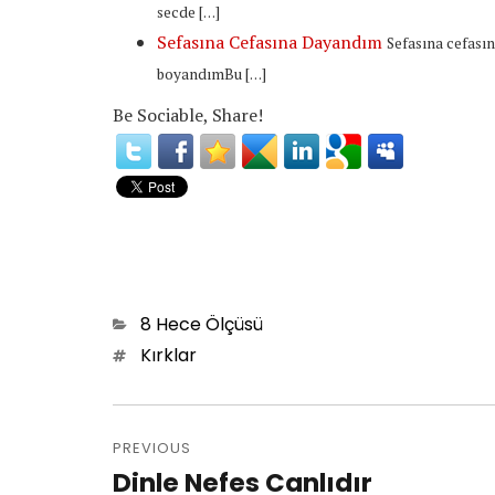
secde […]
Sefasına Cefasına Dayandım
Sefasına cefas
boyandımBu […]
Be Sociable, Share!
Categories
8 Hece Ölçüsü
Tags
Kırklar
Post
PREVIOUS
navigation
Dinle Nefes Canlıdır
Previous