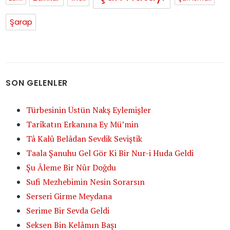
Şarap
SON GELENLER
Türbesinin Üstün Nakş Eylemişler
Tarîkatın Erkanına Ey Mü’min
Tâ Kalû Belâdan Sevdik Seviştik
Taala Şanuhu Gel Gör Ki Bir Nur-i Huda Geldi
Şu Âleme Bir Nûr Doğdu
Sufi Mezhebimin Nesin Sorarsın
Serseri Girme Meydana
Serime Bir Sevda Geldi
Seksen Bin Kelâmın Başı