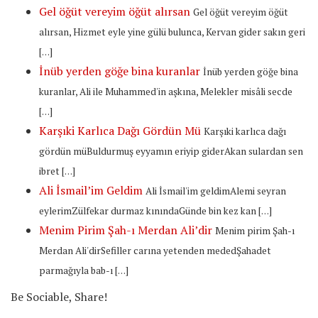
Gel öğüt vereyim öğüt alırsan
Gel öğüt vereyim öğüt
alırsan, Hizmet eyle yine gülü bulunca, Kervan gider sakın geri
[…]
İnüb yerden göğe bina kuranlar
İnüb yerden göğe bina
kuranlar, Ali ile Muhammed'in aşkına, Melekler misâli secde
[…]
Karşıki Karlıca Dağı Gördün Mü
Karşıki karlıca dağı
gördün müBuldurmuş eyyamın eriyip giderAkan sulardan sen
ibret […]
Ali İsmail’im Geldim
Ali İsmail'im geldimAlemi seyran
eylerimZülfekar durmaz kınındaGünde bin kez kan […]
Menim Pirim Şah-ı Merdan Ali’dir
Menim pirim Şah-ı
Merdan Ali'dirSefiller carına yetenden mededŞahadet
parmağıyla bab-ı […]
Be Sociable, Share!