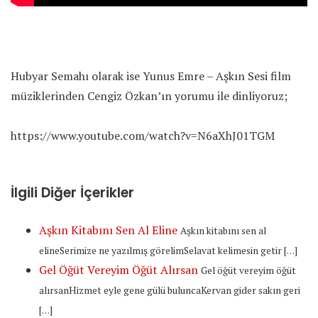
Hubyar Semahı olarak ise Yunus Emre – Aşkın Sesi film
müziklerinden Cengiz Özkan’ın yorumu ile dinliyoruz;
https://www.youtube.com/watch?v=N6aXhJ01TGM
İlgili Diğer İçerikler
Aşkın Kitabını Sen Al Eline
Aşkın kitabını sen al
elineSerimize ne yazılmış görelimSelavat kelimesin getir […]
Gel Öğüt Vereyim Öğüt Alırsan
Gel öğüt vereyim öğüt
alırsanHizmet eyle gene gülü buluncaKervan gider sakın geri
[…]