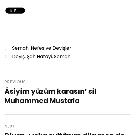
Categories
Semah, Nefes ve Deyişler
Tags
Deyiş
,
Şah Hatayi
,
Semah
Post
PREVIOUS
navigation
Âsiyim yüzüm karasın’ sil
Previous
Muhammed Mustafa
post:
NEXT