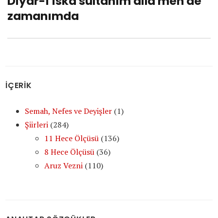
Diyar-ı ıska sultânım dila men de
Next
zamanımda
post:
İÇERİK
Semah, Nefes ve Deyişler
(1)
Şiirleri
(284)
11 Hece Ölçüsü
(136)
8 Hece Ölçüsü
(36)
Aruz Vezni
(110)