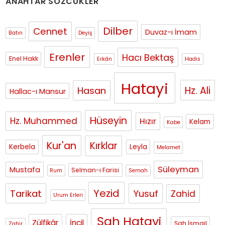
ANAHTAR SÖZCÜKLER
Dilber
Cennet
Duvaz-ı İmam
Batın
Deyiş
Erenler
Hacı Bektaş
Enel Hakk
Erkân
Hadis
Hatayi
Hasan
Hz. Ali
Hallac-ı Mansur
Hüseyin
Hz. Muhammed
Hızır
Kelam
Kabe
Kur'an
Kırklar
Kerbela
Leyla
Melamet
Süleyman
Mustafa
Selman-ı Farisi
Rum
Semah
Yezid
Tarikat
Yusuf
Zahid
Urum Erleri
Şah Hatayi
Zülfikâr
İncil
Şah İsmail
Zahir