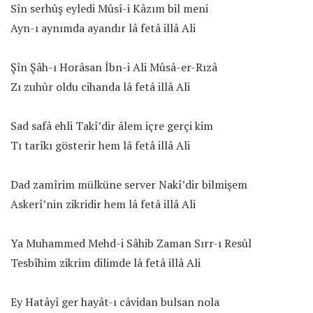
Sîn serhûş eyledi Mûsî-i Kâzım bil meni
Ayn-ı aynımda ayandır lâ fetâ illâ Ali
Şîn Şâh-ı Horâsan İbn-i Ali Mûsâ-er-Rızâ
Zı zuhûr oldu cihanda lâ fetâ illâ Ali
Sad safâ ehli Takî’dir âlem içre gerçi kim
Tı tarîkı gösterir hem lâ fetâ illâ Ali
Dad zamîrim mülküne server Nakî’dir bilmişem
Askerî’nin zikridir hem lâ fetâ illâ Ali
Ya Muhammed Mehd-i Sâhib Zaman Sırr-ı Resûl
Tesbîhim zikrim dilimde lâ fetâ illâ Ali
Ey Hatâyî ger hayât-ı câvidan bulsan nola