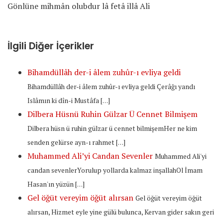
Gönlüne mihmân olubdur lâ fetâ illâ Ali
İlgili Diğer İçerikler
Bihamdüllâh der-i âlem zuhûr-ı evliya geldi
Bihamdüllâh der-i âlem zuhûr-ı evliya geldi Çerâğı yandı
Islâmın ki dîn-i Mustâfa […]
Dilbera Hüsnü Ruhin Gülzar Ü Cennet Bilmişem
Dilbera hüsn ü ruhin gülzar ü cennet bilmişemHer ne kim
senden gelürse ayn-ı rahmet […]
Muhammed Ali’yi Candan Sevenler
Muhammed Ali'yi
candan sevenlerYorulup yollarda kalmaz inşallahOl İmam
Hasan'ın yüzün […]
Gel öğüt vereyim öğüt alırsan
Gel öğüt vereyim öğüt
alırsan, Hizmet eyle yine gülü bulunca, Kervan gider sakın geri