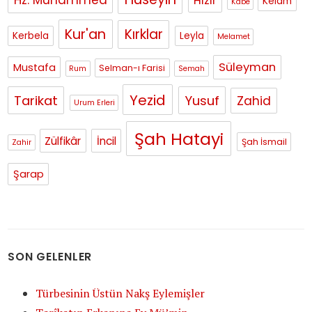
Hz. Muhammed
Hızır
Kelam
Kabe
Kur'an
Kırklar
Kerbela
Leyla
Melamet
Süleyman
Mustafa
Selman-ı Farisi
Rum
Semah
Yezid
Tarikat
Yusuf
Zahid
Urum Erleri
Şah Hatayi
Zülfikâr
İncil
Şah İsmail
Zahir
Şarap
SON GELENLER
Türbesinin Üstün Nakş Eylemişler