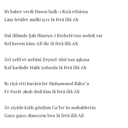
Hı haber verdi Hasen hulk-ı Rızâ etbâına
Lâm letâfet mülki içre lâ fetâ illâ Ali
Dal dilimde Şah Hüseyn-i Kerbelâ’nın mehdi var
Kef kerem kânı Ali’dir lâ fetâ illâ Ali
Zel zelîl et nefsini Zeynel-Abâ’nın aşkına
Kaf karibdir Hakk yolunda lâ fetâ illâ Ali
Rı riyâ etti havâricler Muhammed Bâkır’a
Fe Furât akub dedi kim lâ fetâ illâ Ali
Ze ziyâde kıldı gönlüm Ca’fer’in mahabbetin
Gayn gayrı dimezem ben lâ fetâ illâ Ali