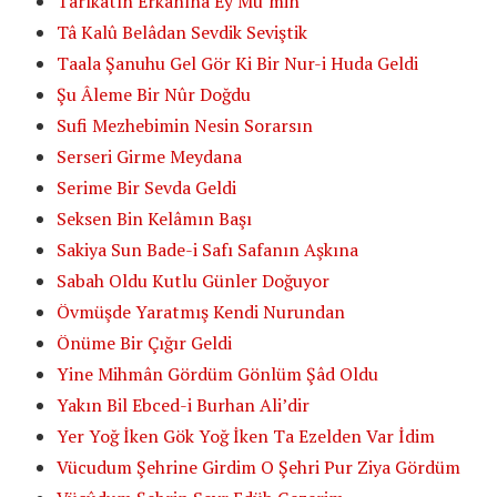
Tarîkatın Erkanına Ey Mü’min
Tâ Kalû Belâdan Sevdik Seviştik
Taala Şanuhu Gel Gör Ki Bir Nur-i Huda Geldi
Şu Âleme Bir Nûr Doğdu
Sufi Mezhebimin Nesin Sorarsın
Serseri Girme Meydana
Serime Bir Sevda Geldi
Seksen Bin Kelâmın Başı
Sakiya Sun Bade-i Safı Safanın Aşkına
Sabah Oldu Kutlu Günler Doğuyor
Övmüşde Yaratmış Kendi Nurundan
Önüme Bir Çığır Geldi
Yine Mihmân Gördüm Gönlüm Şâd Oldu
Yakın Bil Ebced-i Burhan Ali’dir
Yer Yoğ İken Gök Yoğ İken Ta Ezelden Var İdim
Vücudum Şehrine Girdim O Şehri Pur Ziya Gördüm