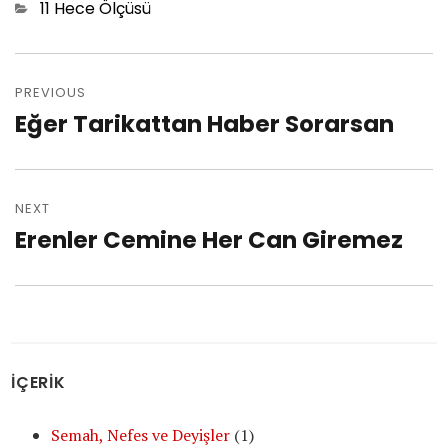
Categories
11 Hece Ölçüsü
Post
PREVIOUS
navigation
Eğer Tarikattan Haber Sorarsan
Previous
post:
NEXT
Erenler Cemine Her Can Giremez
Next
post:
İÇERİK
Semah, Nefes ve Deyişler
(1)