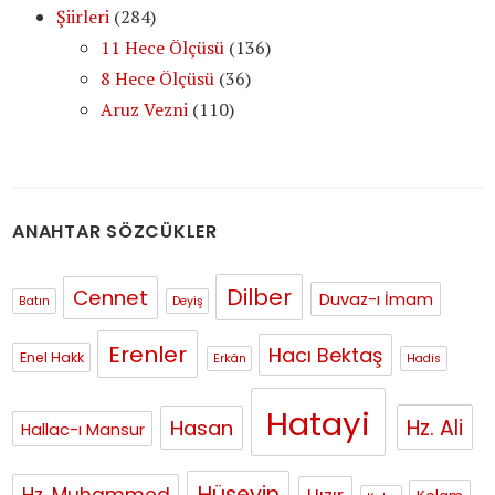
Şiirleri
(284)
11 Hece Ölçüsü
(136)
8 Hece Ölçüsü
(36)
Aruz Vezni
(110)
ANAHTAR SÖZCÜKLER
Dilber
Cennet
Duvaz-ı İmam
Batın
Deyiş
Erenler
Hacı Bektaş
Enel Hakk
Erkân
Hadis
Hatayi
Hasan
Hz. Ali
Hallac-ı Mansur
Hüseyin