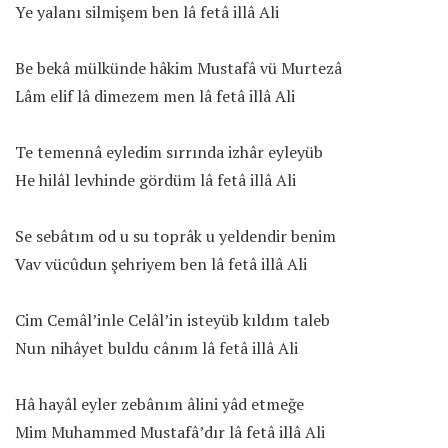
Ye yalanı silmişem ben lâ fetâ illâ Ali
Be bekâ mülkünde hâkim Mustafâ vü Murtezâ
Lâm elif lâ dimezem men lâ fetâ illâ Ali
Te temennâ eyledim sırrında izhâr eyleyüb
He hilâl levhinde gördüm lâ fetâ illâ Ali
Se sebâtım od u su toprâk u yeldendir benim
Vav vücûdun şehriyem ben lâ fetâ illâ Ali
Cim Cemâl’inle Celâl’in isteyüb kıldım taleb
Nun nihâyet buldu cânım lâ fetâ illâ Ali
Hâ hayâl eyler zebânım âlini yâd etmeğe
Mim Muhammed Mustafâ’dır lâ fetâ illâ Ali