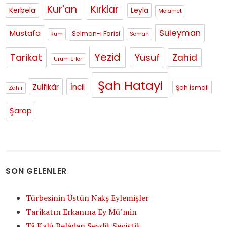
Kur'an
Kırklar
Kerbela
Leyla
Melamet
Süleyman
Mustafa
Selman-ı Farisi
Rum
Semah
Yezid
Tarikat
Yusuf
Zahid
Urum Erleri
Şah Hatayi
Zülfikâr
İncil
Şah İsmail
Zahir
Şarap
SON GELENLER
Türbesinin Üstün Nakş Eylemişler
Tarîkatın Erkanına Ey Mü’min
Tâ Kalû Belâdan Sevdik Seviştik