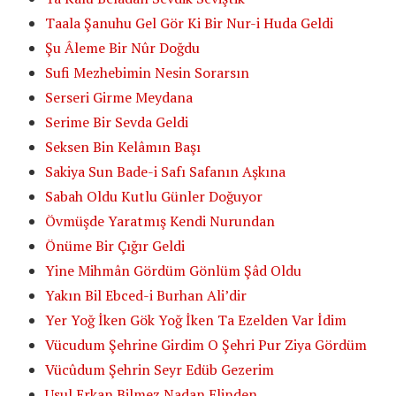
Taala Şanuhu Gel Gör Ki Bir Nur-i Huda Geldi
Şu Âleme Bir Nûr Doğdu
Sufi Mezhebimin Nesin Sorarsın
Serseri Girme Meydana
Serime Bir Sevda Geldi
Seksen Bin Kelâmın Başı
Sakiya Sun Bade-i Safı Safanın Aşkına
Sabah Oldu Kutlu Günler Doğuyor
Övmüşde Yaratmış Kendi Nurundan
Önüme Bir Çığır Geldi
Yine Mihmân Gördüm Gönlüm Şâd Oldu
Yakın Bil Ebced-i Burhan Ali’dir
Yer Yoğ İken Gök Yoğ İken Ta Ezelden Var İdim
Vücudum Şehrine Girdim O Şehri Pur Ziya Gördüm
Vücûdum Şehrin Seyr Edüb Gezerim
Usul Erkan Bilmez Nadan Elinden