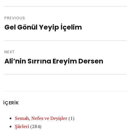
Post
PREVIOUS
navigation
Gel Gönül Yeyip İçelim
Previous
post:
NEXT
Ali’nin Sırrına Ereyim Dersen
Next
post:
İÇERİK
Semah, Nefes ve Deyişler
(1)
Şiirleri
(284)