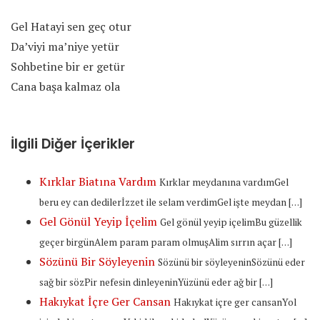
Gel Hatayi sen geç otur
Da’viyi ma’niye yetür
Sohbetine bir er getür
Cana başa kalmaz ola
İlgili Diğer İçerikler
Kırklar Biatına Vardım
Kırklar meydanına vardımGel
beru ey can dedilerİzzet ile selam verdimGel işte meydan […]
Gel Gönül Yeyip İçelim
Gel gönül yeyip içelimBu güzellik
geçer birgünAlem param param olmuşAlim sırrın açar […]
Sözünü Bir Söyleyenin
Sözünü bir söyleyeninSözünü eder
sağ bir sözPir nefesin dinleyeninYüzünü eder ağ bir […]
Hakıykat İçre Ger Cansan
Hakıykat içre ger cansanYol