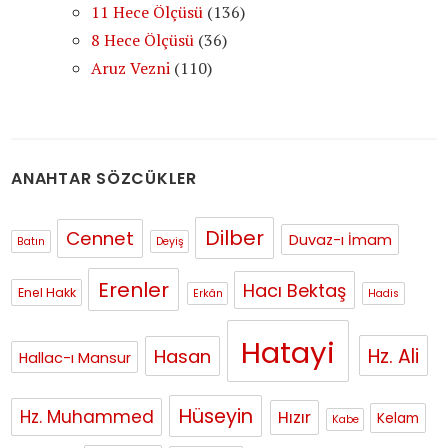
11 Hece Ölçüsü
(136)
8 Hece Ölçüsü
(36)
Aruz Vezni
(110)
ANAHTAR SÖZCÜKLER
Dilber
Cennet
Duvaz-ı İmam
Batın
Deyiş
Erenler
Hacı Bektaş
Enel Hakk
Erkân
Hadis
Hatayi
Hasan
Hz. Ali
Hallac-ı Mansur
Hüseyin
Hz. Muhammed
Hızır
Kelam
Kabe