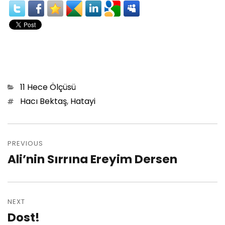
Categories
11 Hece Ölçüsü
Tags
Hacı Bektaş
,
Hatayi
Post
PREVIOUS
navigation
Ali’nin Sırrına Ereyim Dersen
Previous
post:
NEXT
Dost!
Next