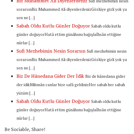
Biz Muhammet Ali Diyenlerdeniz
Sufi mezhebimin nesin
sorarsınBiz Muhammed Ali diyenlerdenizGözlüye gizli yok ya
sen ne […]
Sabah Oldu Kutlu Günler Doğuyor
Sabah oldu kutlu
günler doğuyorHatâ ettim günâhımı bağışlaİhsân ettiğine
nûrlar […]
Sufi Mezhebimin Nesin Sorarsın
Sufi mezhebimin nesin
sorarsınBiz Muhammed Ali diyenlerdenizGözlüye gizli yok ya
sen ne […]
Biz De Hânedana Gider Der İdik
Biz de hânedana gider
der idikMihmân canlar bize safâ geldinizHer sabah her sabah
yüzüm […]
Sabah Oldu Kutlu Günler Doğuyor
Sabah oldu kutlu
günler doğuyorHatâ ettim günâhımı bağışlaİhsân ettiğine
nûrlar […]
Be Sociable, Share!