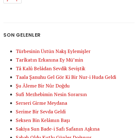
SON GELENLER
Türbesinin Üstün Nakş Eylemişler
Tarîkatın Erkanına Ey Mü’min
Tâ Kalû Belâdan Sevdik Seviştik
Taala Şanuhu Gel Gör Ki Bir Nur-i Huda Geldi
Şu Âleme Bir Nûr Doğdu
Sufi Mezhebimin Nesin Sorarsın
Serseri Girme Meydana
Serime Bir Sevda Geldi
Seksen Bin Kelâmın Başı
Sakiya Sun Bade-i Safı Safanın Aşkına
Sabah Oldu Kutlu Günler Doğuyor