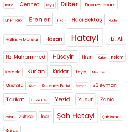
Dilber
Cennet
Duvaz-ı İmam
Batın
Deyiş
Erenler
Hacı Bektaş
Enel Hakk
Erkân
Hadis
Hatayi
Hasan
Hz. Ali
Hallac-ı Mansur
Hüseyin
Hz. Muhammed
Hızır
Kelam
Kabe
Kur'an
Kırklar
Kerbela
Leyla
Melamet
Süleyman
Mustafa
Selman-ı Farisi
Rum
Semah
Yezid
Tarikat
Yusuf
Zahid
Urum Erleri
Şah Hatayi
Zülfikâr
İncil
Şah İsmail
Zahir
Şarap