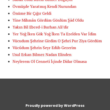
Övmüşde Yaratmış Kendi Nurundan
Önüme Bir Çığır Geldi
Yine Mihmân Gördüm Gönlüm Şâd Oldu
Yakın Bil Ebced-i Burhan Ali’dir
Yer Yoğ İken Gök Yoğ İken Ta Ezelden Var İdim
Vücudum Şehrine Girdim O Şehri Pur Ziya Gördüm
Vücûdum Şehrin Seyr Edüb Gezerim
Usul Erkan Bilmez Nadan Elinden
Neylerem Ol Cenneti İçinde Didar Olmasa
Proudly powered by WordPress