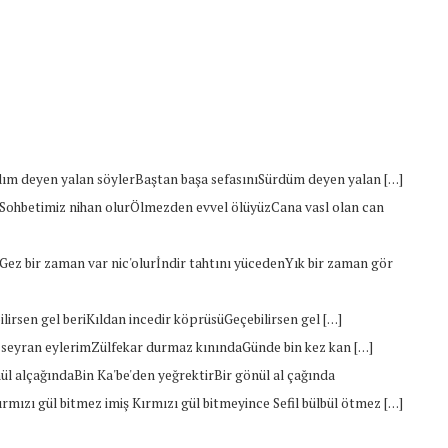
ım deyen yalan söylerBaştan başa sefasınıSürdüm deyen yalan […]
zSohbetimiz nihan olurÖlmezden evvel ölüyüzCana vasl olan can
Gez bir zaman var nic'olurİndir tahtını yücedenYık bir zaman gör
ilirsen gel beriKıldan incedir köprüsüGeçebilirsen gel […]
i seyran eylerimZülfekar durmaz kınındaGünde bin kez kan […]
l alçağındaBin Ka'be'den yeğrektirBir gönül al çağında
rmızı gül bitmez imiş Kırmızı gül bitmeyince Sefil bülbül ötmez […]