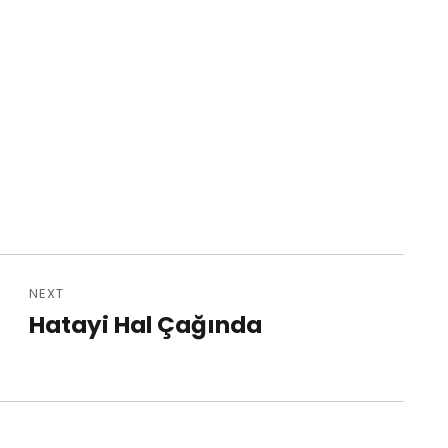
NEXT
Hatayi Hal Çağında
Next
post: