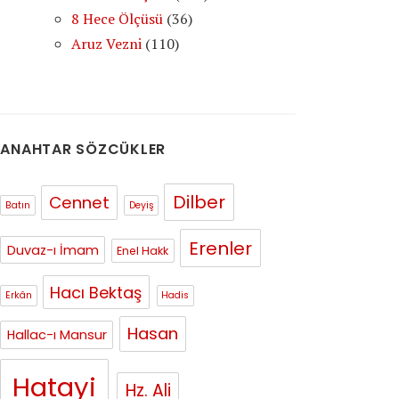
8 Hece Ölçüsü
(36)
Aruz Vezni
(110)
ANAHTAR SÖZCÜKLER
Dilber
Cennet
Batın
Deyiş
Erenler
Duvaz-ı İmam
Enel Hakk
Hacı Bektaş
Erkân
Hadis
Hasan
Hallac-ı Mansur
Hatayi
Hz. Ali