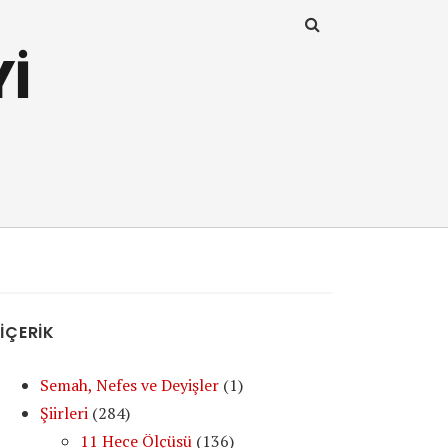
Yİ
İÇERİK
Semah, Nefes ve Deyişler
(1)
Şiirleri
(284)
11 Hece Ölçüsü
(136)