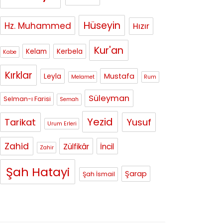
Hüseyin
Hz. Muhammed
Hızır
Kur'an
Kelam
Kerbela
Kabe
Kırklar
Mustafa
Leyla
Melamet
Rum
Süleyman
Selman-ı Farisi
Semah
Yezid
Tarikat
Yusuf
Urum Erleri
Zahid
Zülfikâr
İncil
Zahir
Şah Hatayi
Şarap
Şah İsmail