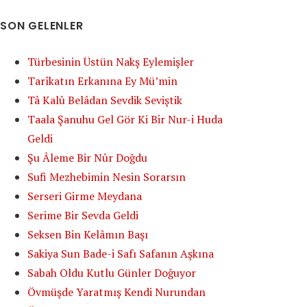
SON GELENLER
Türbesinin Üstün Nakş Eylemişler
Tarîkatın Erkanına Ey Mü’min
Tâ Kalû Belâdan Sevdik Seviştik
Taala Şanuhu Gel Gör Ki Bir Nur-i Huda
Geldi
Şu Âleme Bir Nûr Doğdu
Sufi Mezhebimin Nesin Sorarsın
Serseri Girme Meydana
Serime Bir Sevda Geldi
Seksen Bin Kelâmın Başı
Sakiya Sun Bade-i Safı Safanın Aşkına
Sabah Oldu Kutlu Günler Doğuyor
Övmüşde Yaratmış Kendi Nurundan