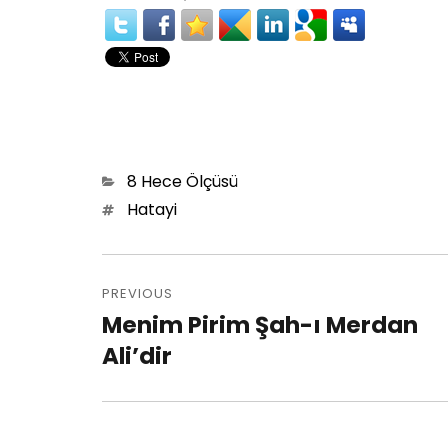
Categories
8 Hece Ölçüsü
Tags
Hatayi
Post
PREVIOUS
navigation
Menim Pirim Şah-ı Merdan
Previous
Ali’dir
post: