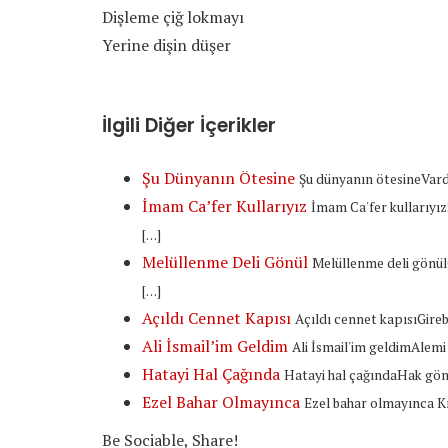
Dişleme çiğ lokmayı
Yerine dişin düşer
İlgili Diğer İçerikler
Şu Dünyanın Ötesine
Şu dünyanın ötesineVard
İmam Ca’fer Kullarıyız
İmam Ca'fer kullarıyı
[…]
Melüllenme Deli Gönül
Melüllenme deli gönül
[…]
Açıldı Cennet Kapısı
Açıldı cennet kapısıGireb
Ali İsmail’im Geldim
Ali İsmail'im geldimAlem
Hatayi Hal Çağında
Hatayi hal çağındaHak gönü
Ezel Bahar Olmayınca
Ezel bahar olmayınca Kı
Be Sociable, Share!