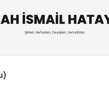
AH İSMAİL HATA
Şiirleri, Nefesleri, Deyişleri, Semahları
u)