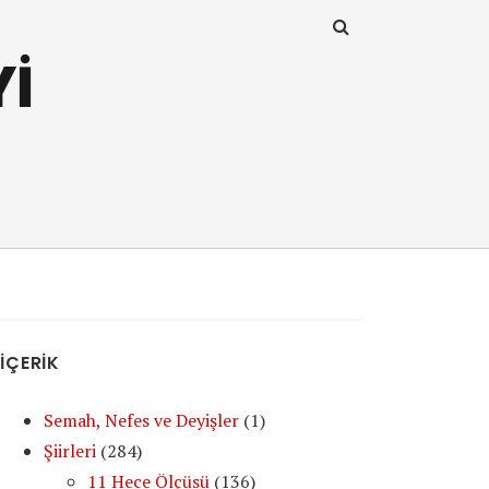
Yİ
İÇERİK
Semah, Nefes ve Deyişler
(1)
Şiirleri
(284)
11 Hece Ölçüsü
(136)