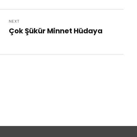
NEXT
Çok Şükür Minnet Hüdaya
Next
post: