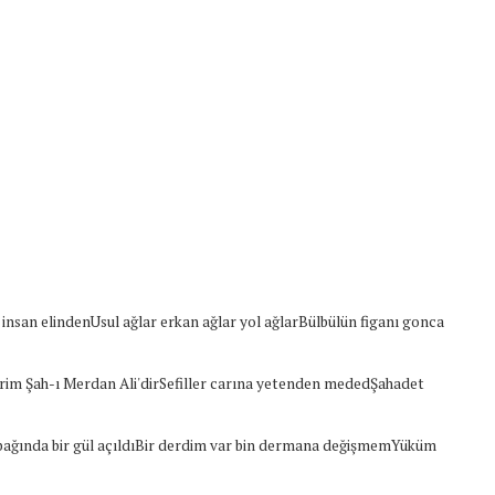
z insan elindenUsul ağlar erkan ağlar yol ağlarBülbülün figanı gonca
im Şah-ı Merdan Ali'dirSefiller carına yetenden mededŞahadet
ağında bir gül açıldıBir derdim var bin dermana değişmemYüküm