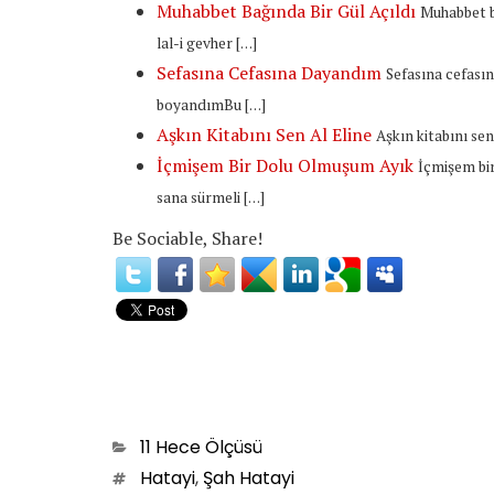
Muhabbet Bağında Bir Gül Açıldı
Muhabbet b
lal-i gevher […]
Sefasına Cefasına Dayandım
Sefasına cefas
boyandımBu […]
Aşkın Kitabını Sen Al Eline
Aşkın kitabını se
İçmişem Bir Dolu Olmuşum Ayık
İçmişem bi
sana sürmeli […]
Be Sociable, Share!
Categories
11 Hece Ölçüsü
Tags
Hatayi
,
Şah Hatayi