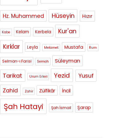
Hüseyin
Hz. Muhammed
Hızır
Kur'an
Kelam
Kerbela
Kabe
Kırklar
Mustafa
Leyla
Melamet
Rum
Süleyman
Selman-ı Farisi
Semah
Yezid
Tarikat
Yusuf
Urum Erleri
Zahid
Zülfikâr
İncil
Zahir
Şah Hatayi
Şarap
Şah İsmail