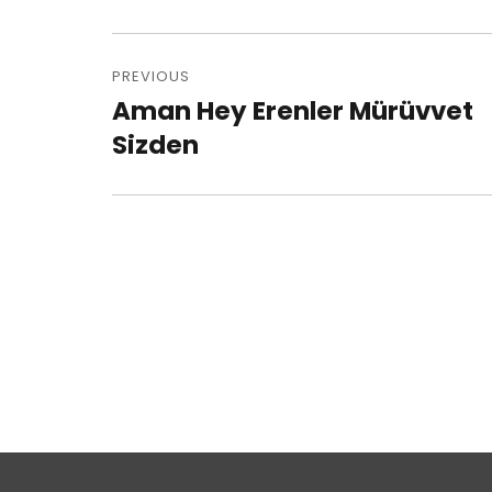
Post
PREVIOUS
navigation
Aman Hey Erenler Mürüvvet
Previous
Sizden
post: