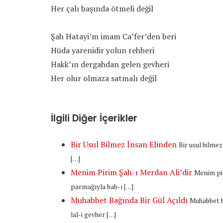
Her çalı başında ötmeli değil
Şah Hatayi’m imam Ca’fer’den beri
Hüda yarenidir yolun rehberi
Hakk’ın dergahdan gelen gevheri
Her olur olmaza satmalı değil
İlgili Diğer İçerikler
Bir Usul Bilmez İnsan Elinden
Bir usul bilme
[…]
Menim Pirim Şah-ı Merdan Ali’dir
Menim pir
parmağıyla bab-ı […]
Muhabbet Bağında Bir Gül Açıldı
Muhabbet b
lal-i gevher […]