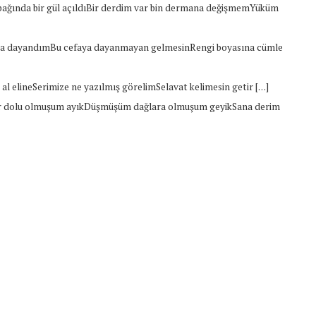
ağında bir gül açıldıBir derdim var bin dermana değişmemYüküm
ına dayandımBu cefaya dayanmayan gelmesinRengi boyasına cümle
n al elineSerimize ne yazılmış görelimSelavat kelimesin getir […]
r dolu olmuşum ayıkDüşmüşüm dağlara olmuşum geyikSana derim