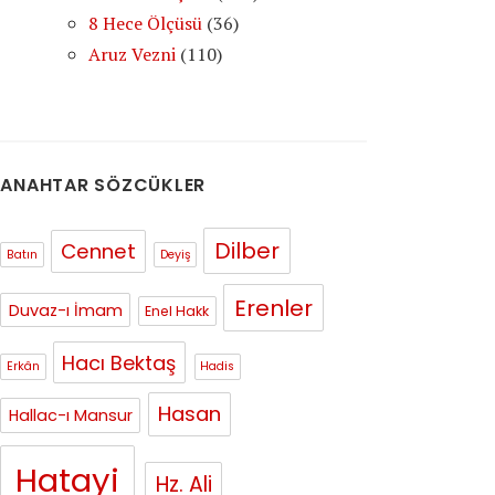
8 Hece Ölçüsü
(36)
Aruz Vezni
(110)
ANAHTAR SÖZCÜKLER
Dilber
Cennet
Batın
Deyiş
Erenler
Duvaz-ı İmam
Enel Hakk
Hacı Bektaş
Erkân
Hadis
Hasan
Hallac-ı Mansur
Hatayi
Hz. Ali