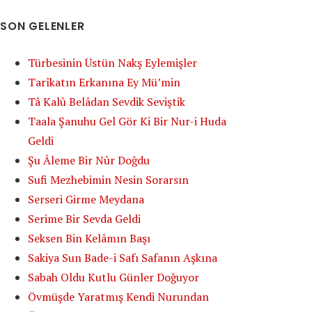
SON GELENLER
Türbesinin Üstün Nakş Eylemişler
Tarîkatın Erkanına Ey Mü’min
Tâ Kalû Belâdan Sevdik Seviştik
Taala Şanuhu Gel Gör Ki Bir Nur-i Huda
Geldi
Şu Âleme Bir Nûr Doğdu
Sufi Mezhebimin Nesin Sorarsın
Serseri Girme Meydana
Serime Bir Sevda Geldi
Seksen Bin Kelâmın Başı
Sakiya Sun Bade-i Safı Safanın Aşkına
Sabah Oldu Kutlu Günler Doğuyor
Övmüşde Yaratmış Kendi Nurundan